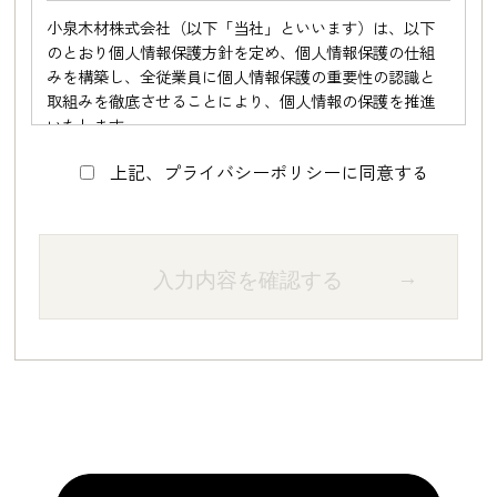
小泉木材株式会社（以下「当社」といいます）は、以下
のとおり個人情報保護方針を定め、個人情報保護の仕組
みを構築し、全従業員に個人情報保護の重要性の認識と
取組みを徹底させることにより、個人情報の保護を推進
いたします。
上記、プライバシーポリシーに同意する
個人情報の管理
当社は、お客さまの個人情報を正確かつ最新の状態に保
ち、個人情報への不正アクセス・紛失・破損・改ざん・
→
入力内容を確認する
漏洩などを防止するため、セキュリティシステムの維
持・管理体制の整備・社員教育の徹底等の必要な措置を
講じ、安全対策を実施し個人情報の厳重な管理を行ない
ます。
個人情報の利用目的