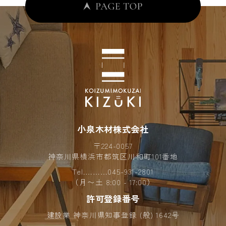
お客さまからお預かりした個人情報は、当社からのご連
絡や業務のご案内やご質問に対する回答として、電子メ
ールや資料のご送付に利用いたします。
個人情報の第三者への開示・提供の禁止
当社は、お客さまよりお預かりした個人情報を適切に管
理し、次のいずれかに該当する場合を除き、個人情報を
第三者に開示いたしません。
■お客さまの同意がある場合
■お客さまが希望されるサービスを行なうために当社が
小泉木材株式会社
業務を委託する業者に対して開示する場合
〒224-0057
■法令に基づき開示することが必要である場合
神奈川県横浜市都筑区川和町101番地
Tel.………
045-931-2801
クッキー（Cookie）の使用に関して
（月〜土 8:00 - 17:00）
許可登録番号
当サイトでは、Cookieを使用しております。Cookieとは
建設業 神奈川県知事登録 (般) 1642号
ウェブサイトがお客様のコンピューターに送信するデー