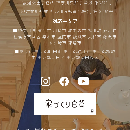
タファイルのことです。お客様がウェブサイトを再訪問
一級建築士事務所 神奈川県知事登録 第6372号
した際に、お客様のコンピューターからのアクセスであ
宅地建物取引業 神奈川県知事免許(1) 第 32151号
ることを認識し、最適な情報で利用していただくように
するために使用しております。基本的に、Cookieの使用
対応エリア
により個人を特定できる情報は取得いたしません。
■神奈川県 横浜市 川崎市 海老名市 寒川町 愛川町
相模原市南区 厚木市 座間市 綾瀬市 大和市 藤沢市
茅ヶ崎市 鎌倉市
アクセス解析ツールに関して
■東京都 東京都町田市 東京都狛江市 東京都稲城
市 東京都大田区 東京都世田谷区
当サイトでは、Googleによるアクセス解析ツール
「Googleアナリティクス」を利用しています。
Googleアナリティクスはトラフィックデータの収集のた
めにCookieを使用しています。このトラフィックデータ
は匿名で収集されており、個人を特定するものではあり
ません。この機能はCookieを無効にすることで収集を拒
否することが出来ますので、お使いのブラウザの設定を
ご確認ください。
個人情報の安全対策