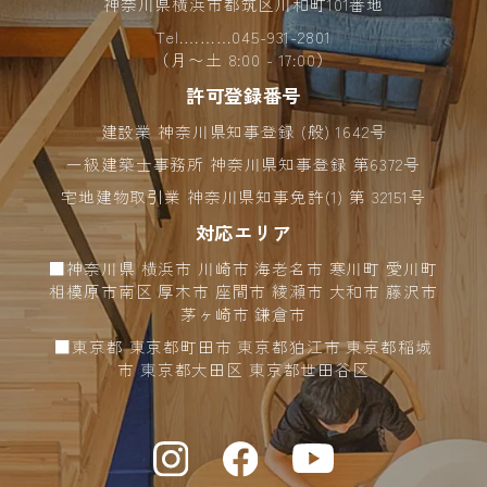
神奈川県横浜市都筑区川和町101番地
Tel.………
045-931-2801
（月〜土 8:00 - 17:00）
許可登録番号
建設業 神奈川県知事登録 (般) 1642号
一級建築士事務所 神奈川県知事登録 第6372号
宅地建物取引業 神奈川県知事免許(1) 第 32151号
対応エリア
■神奈川県 横浜市 川崎市 海老名市 寒川町 愛川町
相模原市南区 厚木市 座間市 綾瀬市 大和市 藤沢市
茅ヶ崎市 鎌倉市
■東京都 東京都町田市 東京都狛江市 東京都稲城
市 東京都大田区 東京都世田谷区