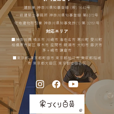
建設業 神奈川県知事登録 (般) 1642号
一級建築士事務所 神奈川県知事登録 第6372号
宅地建物取引業 神奈川県知事免許(1) 第 32151号
対応エリア
■神奈川県 横浜市 川崎市 海老名市 寒川町 愛川町
相模原市南区 厚木市 座間市 綾瀬市 大和市 藤沢市
茅ヶ崎市 鎌倉市
■東京都 東京都町田市 東京都狛江市 東京都稲城
市 東京都大田区 東京都世田谷区