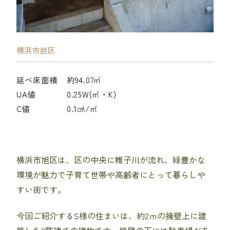
横浜市旭区
延べ床面積
約94.07㎡
UA値
0.25W(㎡・K)
C値
0.1㎠/㎡
横浜市旭区は、区の中央に帷子川が流れ、緑豊かな
環境が魅力で子育て世帯や高齢者にとって暮らしや
すい街です。
今回ご紹介するS様の住まいは、約2ｍの擁壁上に建