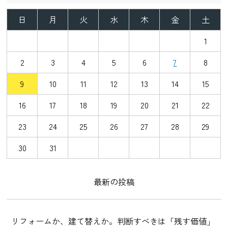
https://www.iekarute.or.jp/iekarute/rireki/
日
月
火
水
木
金
土
2. 責任を持ち有償・定期点検サポート
Kizukiでは、月額800円の有償アフターサポート体制を
1
採用しています。
2
3
4
5
6
7
8
一般的な「無償アフターフォロー」は一見魅力的です
が、企業の「善意」や経営状況に左右されやすく、長
9
10
11
12
13
14
15
期的に確実に継続できないケースもあります。Kizukiで
は責任を持って末永く点検を継続するため、必要な経
16
17
18
19
20
21
22
費を明確にし、“善意だけに頼らない確実な維持管理の
仕組み”として毎月のお費用をお預かりしております。
23
24
25
26
27
28
29
30
31
最新の投稿
リフォームか、建て替えか。判断すべきは「残す価値」