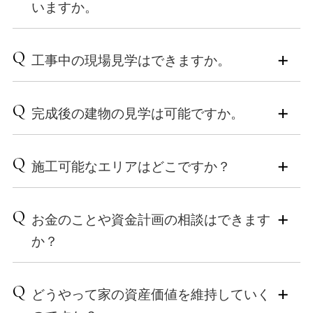
おおよそ坪単価150万円（税込）からとなります。※外
いますか。
実は、土地選びはデザインや間取りを決めるのと同じ
構工事、付帯工事と、諸経費を除く
くらい、専門的な知識が必要なプロセスです。土地の
A
形状や道路との高低差、日当たり、周辺環境、さらに
昨今の資材高騰などの影響により、時期によって価格
もちろん可能です。弊社には建物の維持管理を専門に
Q
は法律上の制限によって、その場所に建てられる家の
工事中の現場見学はできますか。
が前後する場合もございます。詳細な資金計画につい
行う部門があり、経験豊富なスタッフが細やかに対応
間取りや性能は驚くほど大きく変わってきます。土地
ては、ご要望を伺った上で個別にご提案させていただ
いたします。高断熱・高気密な住まいへのリノベーシ
の価格や広さといった情報だけで決めてしまうと、
きます。
ョンは、建物の構造を熟知していなければ実現できま
A
実際のお住まいにて構造見学会を開催しております。
「思ったような間取りが実現できなかった」「日当た
せん。新築と同等、あるいはそれ以上の性能を引き出
Q
完成後の建物の見学は可能ですか。
数字だけではない、弊社のこだわりと技術を、ぜひみ
りが想定と違って暗い家になってしまった」と後悔さ
資金計画のプランニングなどもお気軽にご相談くださ
すための確かなノウハウを持って、お客様の大切な資
なさまに見て、ご体感いただければと思っておりま
れるケースも少なくありません。
い。
産を守り、高めます。
す。
A
実際のお住まいにて完成見学会を開催しております。
完成後は見ることはできない、高断熱・高気密の内部
Q
工務店が土地探しの段階から関わることには、以下の
施工可能なエリアはどこですか？
木造ならではの香りや空気感、そして高断熱・高気密
をご案内いたします。
ような大きなメリットがあります。
の建物の快適性などもご体感いただけます。
開催情報は、公式サイト内の「イベント・お知らせ」
ぜひご来場ください。
ページよりご確認ください。
A
小泉木材では、その後の管理も考慮し、万が一の際に
開催情報は、公式サイト内の「イベント・お知らせ」
Q
お金のことや資金計画の相談はできます
・建築のプロの視点で、地盤や高低差、法規制などを
も迅速に対応できるよう、弊社事務所から1時間圏内を
ページよりご確認いただけます。
構造見学会のみどころ
チェックできる
施工エリアとさせていただいております。下記をご参
か？
・断熱・気密の処理など、職人の高い技術
・間取りプランと土地の相性を事前にシミュレーショ
考にしてください。柔軟に対応できる場合もございま
また、弊社事務所やモデルルームも随時ご見学が可能
・骨組みとなる木材の質やぬくもり、耐久等級最高ラ
ンできる
すので、ぜひ一度ご相談ください。
です。
ンクの構法
A
・土地代と建築費のバランスを見ながら、無理のない
はい、資金計画や住宅ローンについてもご相談いただ
来場予約フォームまたは、お問い合わせから、お気軽
Q
・音の静かさ
どうやって家の資産価値を維持していく
資金計画を立てられる
■神奈川県 横浜市 川崎市 海老名市 寒川町 愛川町 相模
けます。
にお申し込みください。
・住まいのスケール感、こだわり抜いた素材や施工方
原市南区 厚木市 座間市 綾瀬市 大和市 藤沢市 茅ヶ崎市
家づくりは、最初に無理のない資金計画を立てること