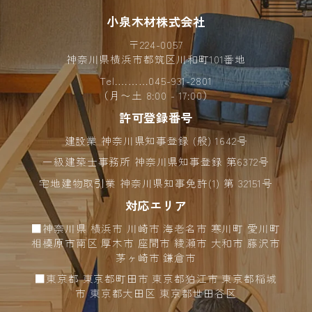
小泉木材株式会社
2024年09月 (7)
〒224-0057
2024年08月 (4)
神奈川県横浜市都筑区川和町101番地
Tel.………
045-931-2801
2024年07月 (4)
（月〜土 8:00 - 17:00）
許可登録番号
2024年06月 (6)
建設業 神奈川県知事登録 (般) 1642号
2024年05月 (6)
一級建築士事務所 神奈川県知事登録 第6372号
2024年04月 (10)
宅地建物取引業 神奈川県知事免許(1) 第 32151号
対応エリア
2024年03月 (2)
■神奈川県 横浜市 川崎市 海老名市 寒川町 愛川町
2024年02月 (5)
相模原市南区 厚木市 座間市 綾瀬市 大和市 藤沢市
茅ヶ崎市 鎌倉市
2024年01月 (9)
■東京都 東京都町田市 東京都狛江市 東京都稲城
市 東京都大田区 東京都世田谷区
2023年12月 (8)