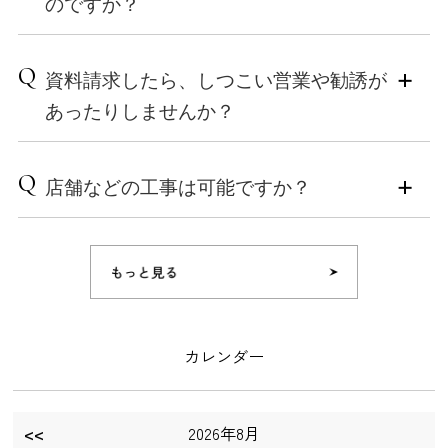
のですか？
法
小泉木材では、地域工務店ならではの土地勘もお伝え
鎌倉市
がもっとも重要です。Kizukiでは、建物本体以外にかか
しつつ、お客様と二人三脚で理想の土地選びをお手伝
■東京都 東京都町田市 東京都狛江市 東京都稲城市 東
る諸費用も含めた全体予算の算出から、お客様のライ
いしています。「まだ土地が決まっていない」「候補
A
京都大田区 東京都世田谷区
フスタイルに合わせた返済計画のアドバイスまでトー
専門スタッフによる「定期点検」と「住宅履歴情報の
Q
地はあるけれど建てられるか不安」という段階でも、
資料請求したら、しつこい営業や勧誘が
タルでサポートいたします。
記録」で、住まいの資産価値を長く守ります。
お気軽にご相談ください。土地探しから家づくりま
あったりしませんか？
で、一貫してサポートいたします。
ご相談いただける内容
住まいの資産価値を維持するためには、「高い住宅性
・家づくりにかかる全体の費用内訳（本体工事費・諸
能」と「適切な維持管理」が欠かせません。Kizukiで
A
費用・土地費用など）
は、耐久性の高い素材や施工を採用するだけでなく、
しつこい営業や強引な電話勧誘は一切ございませんの
Q
・住宅ローンの選び方と借入計画（金利タイプや返済
店舗などの工事は可能ですか？
建てた後も確実にお住まいを守る体制を整えていま
で、ご安心ください。
シミュレーション）
す。
Kizukiには、いわゆる「営業職」のスタッフはおりませ
・ライフプランに合わせた予算設定（将来の教育費や
ん。そのため、資料請求後に訪問営業を行ったり、お
A
店舗の建築・施工も承っております。非住宅（住宅以
維持費を考慮）
1. 計画的なメンテナンスと「住宅履歴情報（いえかる
電話で何度も勧誘したりするということは一切ありま
外の用途で使われる施設）もお気軽にご相談くださ
て）」の蓄積
せん。
い。
「自分たちの予算でどんな家が建てられる？」「ロー
事前に長期メンテナンス計画を立て、修繕やリフォー
ン審査が不安」という方も、まずはお気軽にご相談く
ムの記録を「住宅履歴情報（いえかるて）」として正
どうぞお気軽にご請求ください。
ださい。
確に蓄積します。過去の履歴が残ることで、将来のリ
カレンダー
フォームや売却時にも住まいの価値が正しく評価され
ます。
※「いえかるて」の詳細は住宅履歴情報（いえかる
<<
2026年8月
て）公式ページをご覧ください。