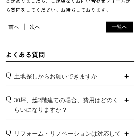
とがありましたら、ご遠慮なくお問い合わせフォームか
ら質問をしてください。お待ちしております。
前へ
次へ
一覧へ
よくある質問
Q
土地探しからお願いできますか。
A
もちろん、土地探しの段階からご相談いただけます。
Q
30坪、総2階建ての場合、費用はどのく
実際には、お客様ご自身でもお探しいただきつつ、ご
らいになりますか？
希望のエリアやご予算、理想の住まいへのこだわりを
お伺いした上で、小泉木材からも条件に合う土地情報
A
をご提案していく、という二人三脚の流れになりま
造作家具や各種仕様、オプションなどのこだわりによ
Q
リフォーム・リノベーションは対応して
す。
って総額は変動いたしますが、建物本体価格の目安は