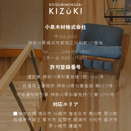
2024年11月 (8)
2024年10月 (7)
小泉木材株式会社
2024年09月 (7)
〒224-0057
2024年08月 (4)
神奈川県横浜市都筑区川和町101番地
Tel.………
045-931-2801
2024年07月 (4)
（月〜土 8:00 - 17:00）
許可登録番号
2024年06月 (6)
建設業 神奈川県知事登録 (般) 1642号
2024年05月 (6)
一級建築士事務所 神奈川県知事登録 第6372号
2024年04月 (10)
宅地建物取引業 神奈川県知事免許(1) 第 32151号
対応エリア
2024年03月 (2)
■神奈川県 横浜市 川崎市 海老名市 寒川町 愛川町
2024年02月 (5)
相模原市南区 厚木市 座間市 綾瀬市 大和市 藤沢市
茅ヶ崎市 鎌倉市