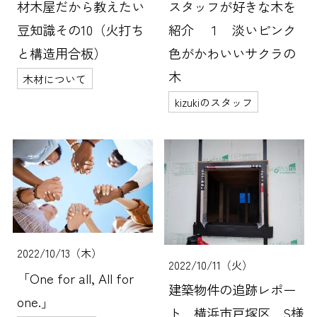
材木屋だから教えたい
スタッフが好きな木を
豆知識その10（火打ち
紹介 １ 淡いピンク
と構造用合板）
色がかわいいサクラの
木
木材について
kizukiのスタッフ
2022/10/13（木）
2022/10/11（火）
「One for all, All for
建築物件の追跡レポー
one.」
ト 横浜市戸塚区 S様