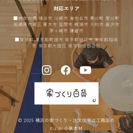
対応エリア
2024年03月 (2)
■神奈川県 横浜市 川崎市 海老名市 寒川町 愛川町
2024年02月 (5)
相模原市南区 厚木市 座間市 綾瀬市 大和市 藤沢市
茅ヶ崎市 鎌倉市
2024年01月 (9)
■東京都 東京都町田市 東京都狛江市 東京都稲城
市 東京都大田区 東京都世田谷区
2023年12月 (8)
2023年11月 (4)
2023年10月 (5)
2023年09月 (3)
2023年08月 (6)
2023年07月 (6)
© 2025
横浜の家づくり・注文住宅は工務店の
2023年06月 (8)
Kizuki 小泉木材