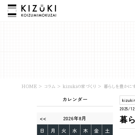
HOME
>
コラム
>
kizukiの家づくり
>
暮らしを豊かに
カレンダー
kizu
2025/
<<
2026年8月
暮
日
月
火
水
木
金
土