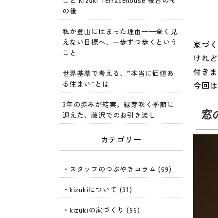
こと Kizuki Terracehouse 桜台のそ
の後
私が登山にはまった理由——全く見
えない目標へ、一歩ずつ歩くという
家づく
こと
けれど
付きま
世界基準で考える、”本当に価値あ
る住まい”とは
今回は
3年の歩みが結実。緑芽吹く季節に
窓
迎えた、藤沢でのお引き渡し
カテゴリー
・スタッフのつぶやきコラム (69)
・kizukiについて (31)
・kizukiの家づくり (96)