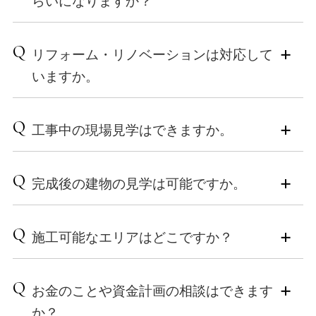
らいになりますか？
希望のエリアやご予算、理想の住まいへのこだわりを
お伺いした上で、小泉木材からも条件に合う土地情報
A
をご提案していく、という二人三脚の流れになりま
造作家具や各種仕様、オプションなどのこだわりによ
Q
リフォーム・リノベーションは対応して
す。
って総額は変動いたしますが、建物本体価格の目安は
おおよそ坪単価150万円（税込）からとなります。※外
いますか。
実は、土地選びはデザインや間取りを決めるのと同じ
構工事、付帯工事と、諸経費を除く
くらい、専門的な知識が必要なプロセスです。土地の
A
形状や道路との高低差、日当たり、周辺環境、さらに
昨今の資材高騰などの影響により、時期によって価格
もちろん可能です。弊社には建物の維持管理を専門に
Q
は法律上の制限によって、その場所に建てられる家の
工事中の現場見学はできますか。
が前後する場合もございます。詳細な資金計画につい
行う部門があり、経験豊富なスタッフが細やかに対応
間取りや性能は驚くほど大きく変わってきます。土地
ては、ご要望を伺った上で個別にご提案させていただ
いたします。高断熱・高気密な住まいへのリノベーシ
の価格や広さといった情報だけで決めてしまうと、
きます。
ョンは、建物の構造を熟知していなければ実現できま
A
実際のお住まいにて構造見学会を開催しております。
「思ったような間取りが実現できなかった」「日当た
せん。新築と同等、あるいはそれ以上の性能を引き出
Q
完成後の建物の見学は可能ですか。
数字だけではない、弊社のこだわりと技術を、ぜひみ
りが想定と違って暗い家になってしまった」と後悔さ
資金計画のプランニングなどもお気軽にご相談くださ
すための確かなノウハウを持って、お客様の大切な資
なさまに見て、ご体感いただければと思っておりま
れるケースも少なくありません。
い。
産を守り、高めます。
す。
A
実際のお住まいにて完成見学会を開催しております。
完成後は見ることはできない、高断熱・高気密の内部
Q
工務店が土地探しの段階から関わることには、以下の
施工可能なエリアはどこですか？
木造ならではの香りや空気感、そして高断熱・高気密
をご案内いたします。
ような大きなメリットがあります。
の建物の快適性などもご体感いただけます。
開催情報は、公式サイト内の「イベント・お知らせ」
ぜひご来場ください。
ページよりご確認ください。
A
小泉木材では、その後の管理も考慮し、万が一の際に
開催情報は、公式サイト内の「イベント・お知らせ」
Q
お金のことや資金計画の相談はできます
・建築のプロの視点で、地盤や高低差、法規制などを
も迅速に対応できるよう、弊社事務所から1時間圏内を
ページよりご確認いただけます。
構造見学会のみどころ
チェックできる
施工エリアとさせていただいております。下記をご参
か？