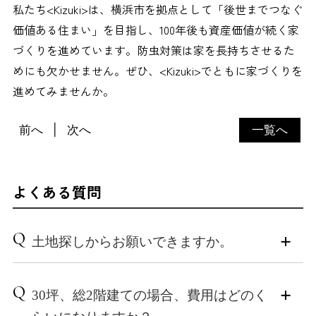
私たち<Kizuki>は、横浜市を拠点として「後世までつなぐ
価値ある住まい」を目指し、100年後も資産価値が続く家
づくりを進めています。防虫対策は家を長持ちさせるた
めにも欠かせません。ぜひ、<Kizuki>でともに家づくりを
進めてみませんか。
前へ
次へ
一覧へ
よくある質問
Q
土地探しからお願いできますか。
A
もちろん、土地探しの段階からご相談いただけます。
Q
30坪、総2階建ての場合、費用はどのく
実際には、お客様ご自身でもお探しいただきつつ、ご