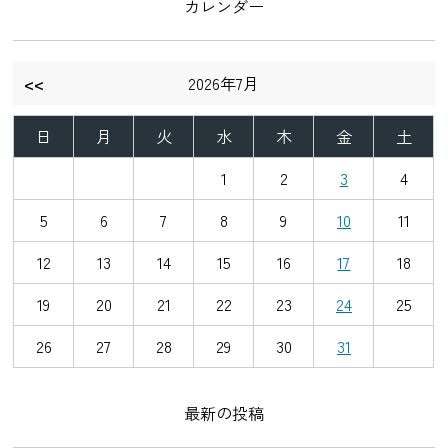
カレンダー
フォームや売却時にも住まいの価値が正しく評価され
ます。
※「いえかるて」の詳細は住宅履歴情報（いえかる
<<
2026年7月
て）公式ページをご覧ください。
https://www.iekarute.or.jp/iekarute/rireki/
日
月
火
水
木
金
土
2. 責任を持ち有償・定期点検サポート
Kizukiでは、月額800円の有償アフターサポート体制を
1
2
3
4
採用しています。
5
6
7
8
9
10
11
一般的な「無償アフターフォロー」は一見魅力的です
が、企業の「善意」や経営状況に左右されやすく、長
12
13
14
15
16
17
18
期的に確実に継続できないケースもあります。Kizukiで
は責任を持って末永く点検を継続するため、必要な経
19
20
21
22
23
24
25
費を明確にし、“善意だけに頼らない確実な維持管理の
仕組み”として毎月のお費用をお預かりしております。
26
27
28
29
30
31
最新の投稿