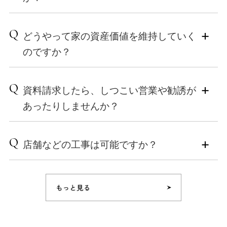
・断熱・気密の処理など、職人の高い技術
・間取りプランと土地の相性を事前にシミュレーショ
考にしてください。柔軟に対応できる場合もございま
また、弊社事務所やモデルルームも随時ご見学が可能
・骨組みとなる木材の質やぬくもり、耐久等級最高ラ
ンできる
すので、ぜひ一度ご相談ください。
です。
ンクの構法
A
・土地代と建築費のバランスを見ながら、無理のない
はい、資金計画や住宅ローンについてもご相談いただ
来場予約フォームまたは、お問い合わせから、お気軽
Q
・音の静かさ
どうやって家の資産価値を維持していく
資金計画を立てられる
■神奈川県 横浜市 川崎市 海老名市 寒川町 愛川町 相模
けます。
にお申し込みください。
・住まいのスケール感、こだわり抜いた素材や施工方
原市南区 厚木市 座間市 綾瀬市 大和市 藤沢市 茅ヶ崎市
家づくりは、最初に無理のない資金計画を立てること
のですか？
法
小泉木材では、地域工務店ならではの土地勘もお伝え
鎌倉市
がもっとも重要です。Kizukiでは、建物本体以外にかか
しつつ、お客様と二人三脚で理想の土地選びをお手伝
■東京都 東京都町田市 東京都狛江市 東京都稲城市 東
る諸費用も含めた全体予算の算出から、お客様のライ
いしています。「まだ土地が決まっていない」「候補
A
京都大田区 東京都世田谷区
フスタイルに合わせた返済計画のアドバイスまでトー
専門スタッフによる「定期点検」と「住宅履歴情報の
Q
地はあるけれど建てられるか不安」という段階でも、
資料請求したら、しつこい営業や勧誘が
タルでサポートいたします。
記録」で、住まいの資産価値を長く守ります。
お気軽にご相談ください。土地探しから家づくりま
あったりしませんか？
で、一貫してサポートいたします。
ご相談いただける内容
住まいの資産価値を維持するためには、「高い住宅性
・家づくりにかかる全体の費用内訳（本体工事費・諸
能」と「適切な維持管理」が欠かせません。Kizukiで
A
費用・土地費用など）
は、耐久性の高い素材や施工を採用するだけでなく、
しつこい営業や強引な電話勧誘は一切ございませんの
Q
・住宅ローンの選び方と借入計画（金利タイプや返済
店舗などの工事は可能ですか？
建てた後も確実にお住まいを守る体制を整えていま
で、ご安心ください。
シミュレーション）
す。
Kizukiには、いわゆる「営業職」のスタッフはおりませ
・ライフプランに合わせた予算設定（将来の教育費や
ん。そのため、資料請求後に訪問営業を行ったり、お
A
店舗の建築・施工も承っております。非住宅（住宅以
維持費を考慮）
1. 計画的なメンテナンスと「住宅履歴情報（いえかる
電話で何度も勧誘したりするということは一切ありま
外の用途で使われる施設）もお気軽にご相談くださ
て）」の蓄積
せん。
い。
「自分たちの予算でどんな家が建てられる？」「ロー
事前に長期メンテナンス計画を立て、修繕やリフォー
ン審査が不安」という方も、まずはお気軽にご相談く
ムの記録を「住宅履歴情報（いえかるて）」として正
どうぞお気軽にご請求ください。
ださい。
確に蓄積します。過去の履歴が残ることで、将来のリ