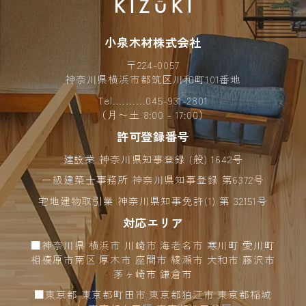
2024年09月 (7)
小泉木材株式会社
2024年08月 (4)
〒224-0057
2024年07月 (4)
神奈川県横浜市都筑区川和町101番地
Tel.………
045-931-2801
2024年06月 (6)
（月〜土 8:00 - 17:00）
許可登録番号
2024年05月 (6)
建設業 神奈川県知事登録 (般) 1642号
2024年04月 (10)
一級建築士事務所 神奈川県知事登録 第6372号
2024年03月 (2)
宅地建物取引業 神奈川県知事免許(1) 第 32151号
対応エリア
2024年02月 (5)
■神奈川県 横浜市 川崎市 海老名市 寒川町 愛川町
2024年01月 (9)
相模原市南区 厚木市 座間市 綾瀬市 大和市 藤沢市
茅ヶ崎市 鎌倉市
2023年12月 (8)
■東京都 東京都町田市 東京都狛江市 東京都稲城